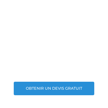
Vidéo surveillance
Entrée avec digicode
Loc Box 64 : Votre espace, notre
expertise
Nous prenons soin de vos
affaires
OBTENIR UN DEVIS GRATUIT