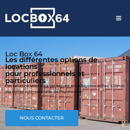
Loc Box 64
Les différentes options de
locations
pour professionnels et
particuliers
Des solutions adaptées à vos besoins entre Bayonne et Pau, à 20min
des sorties autoroute Salies ou Peyrehorade
NOUS CONTACTER