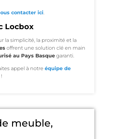
ous contacter ici
.
ec Locbox
r la simplicité, la proximité et la
es
offrent une solution clé en main
urisé au Pays Basque
garanti.
aites appel à notre
équipe de
!
rde meuble,