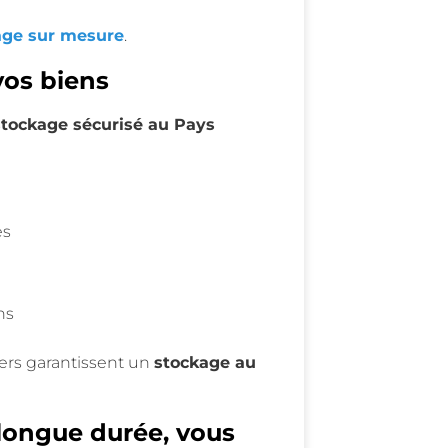
age sur mesure
.
vos biens
stockage sécurisé au Pays
es
ns
ers garantissent un
stockage au
 longue durée, vous