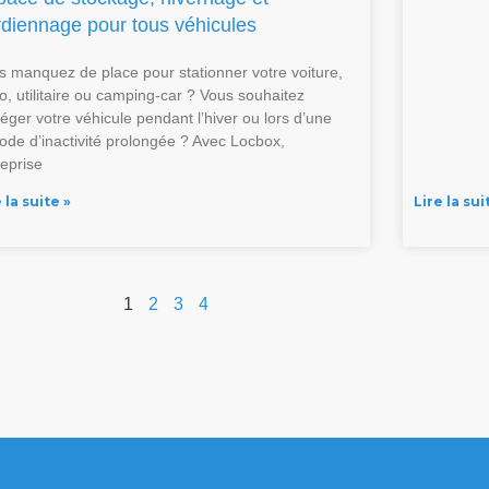
rdiennage pour tous véhicules
s manquez de place pour stationner votre voiture,
o, utilitaire ou camping-car ? Vous souhaitez
téger votre véhicule pendant l’hiver ou lors d’une
iode d’inactivité prolongée ? Avec Locbox,
reprise
 la suite »
Lire la sui
1
2
3
4