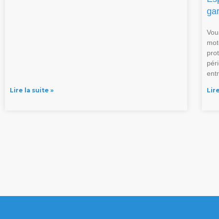
ga
Vou
mot
pro
pér
ent
Lire la suite »
Lire