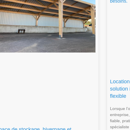
Location
solution
flexible
Lorsque l’
entreprise,
fiable, pr
spécialiste
pace de stockage, hivernage et