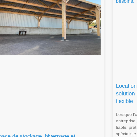
Location
solution
flexible
Lorsque l’
entreprise,
fiable, pr
spécialiste
pace de stockage, hivernage et