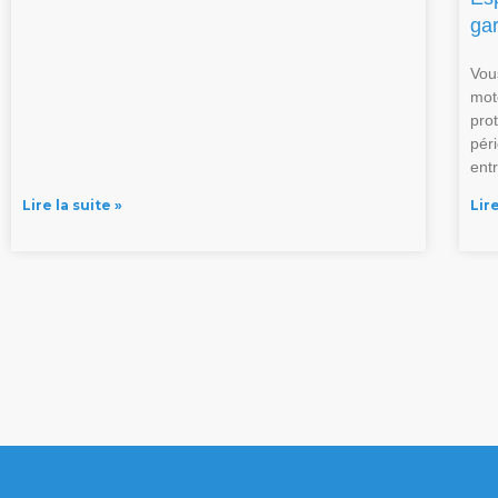
ga
Vou
mot
pro
pér
ent
Lire la suite »
Lire