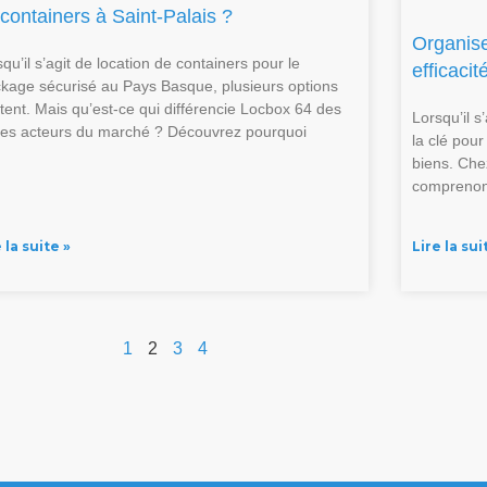
containers à Saint-Palais ?
Organise
qu’il s’agit de location de containers pour le
efficacit
ckage sécurisé au Pays Basque, plusieurs options
stent. Mais qu’est-ce qui différencie Locbox 64 des
Lorsqu’il s
res acteurs du marché ? Découvrez pourquoi
la clé pour
biens. Che
comprenons
 la suite »
Lire la sui
1
2
3
4